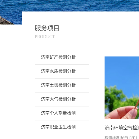
服务项目
PRODUCT
济南矿产检测分析
济南水质检测分析
济南土壤检测分析
济南大气检测分析
济南个人剂量检测
济南职业卫生检测
济南环境空气检
检测标准执行HJ/T 1