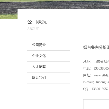
公司概况
ABOUT
公司简介
烟台鲁东分析
企业文化
地址：山东省烟
人才招聘
电话：13863880559
网址：www.ytldjc
联系我们
E-mail：ludongji
QQ：1339015952