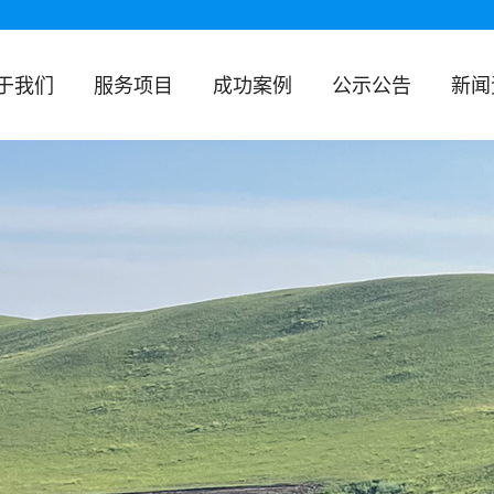
于我们
服务项目
成功案例
公示公告
新闻